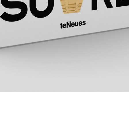
stapelberg&fritz gmbh
Imprint
Werastraße 24, 70182
Privacy
Stuttgart
Policy